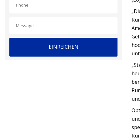
„Di
Run
Ame
Geh
hoc
EINREICHEN
unt
„St
heu
ber
Run
und
Opt
und
spe
Run