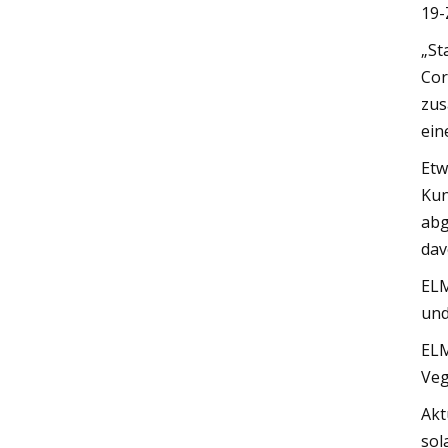
19-
„St
Cor
zus
ein
Etw
Kun
abg
dav
ELM
und
ELM
Veg
Akt
sol