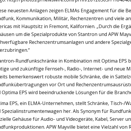
ese neuesten Anlagen zeigen ELMAs Engagement für die Bere
dfunk, Kommunikation, Militär, Rechenzentren und viele a
ricas mit Hauptsitz in Fremont, Kalifornien. „Durch die 
äusen um die Spezialprodukte von Stantron und APW Mayvill
hverfügbare Rechenzentrumsanlagen und andere Spezialg
erzubringen.“
antron-Rundfunkschränke in Kombination mit Optima EPS b
tige und zukünftige Fernseh-, Radio-, Internet- und neue 
eits bemerkenswert robuste mobile Schränke, die in Sattel
dfunkübertragungen vor Ort und Rechenzentrumsausrüstun
 Optima EPS wird beeindruckende Lösungen für die Branche
ima EPS, ein ELMA-Unternehmen, stellt Schränke, Tisch-/
 Spezialinstrumentenwagen her. Als Synonym für Rundfunk b
zielle Gehäuse für Audio- und Videogeräte, Kabel, Server un
dfunkproduktionen. APW Mayville bietet eine Vielzahl von 