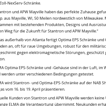
Zoll-NexServ-Schränke.
antron und APW Mayville haben das perfekte Zuhause gefun
p. aus Mayville, WI, 50 Meilen nordwestlich von Milwaukee.
ammen mit bestehenden Produkten, Designs und Ausrüstun
en Weg für die Zukunft für Stantron und APW Mayville.“
as außerhalb von Atlanta fertigt Optima EPS Schränke und G
den an, oft für raue Umgebungen, robust für den militärisch
eschirmt gegen elektromagnetische Störungen, geschützt g
on.
A Optima EPS-Schränke und -Gehäuse sind in der Luft, im 
 werden unter verschiedenen Bedingungen getestet.
A wird Stantron- und Optima-EPS-Schränke auf der NAB Sho
as vom 16. bis 19. April präsentieren.
uelle Kunden von Stantron und APW Mayville werden keine
ange ELMA die Verantwortung übernimmt. Neukunden erhalt