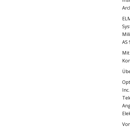
Ins
Arc
ELM
Sys
Mil
AS 
Mit
Kon
Übe
Opt
Inc
Tel
Ang
Ele
Von