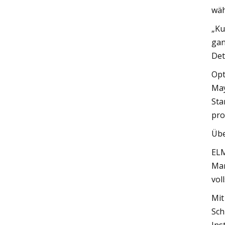
wäh
„Ku
gan
Det
Opt
May
Sta
pro
Üb
ELM
Mar
vol
Mit
Sch