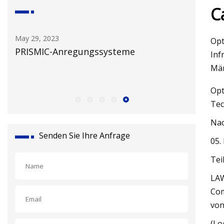
C
May 29, 2023
May 25, 2
Opt
PRISMIC-Anregungssysteme
Erste Sc
Inf
Strangp
Mä
Opt
Tec
Nac
Senden Sie Ihre Anfrage
05.
Tei
LAW
Com
von
(Lo