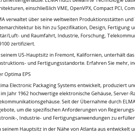
trumentengehäuse. ELMA nutzt bewährte Technologie basi
hitekturen, einschließlich VME, OpenVPX, Compact PCI, Com
A verwaltet über seine weltweiten Produktionsstätten und 
temarchitektur bis hin zu Spezifikation, Design, Fertigung
itär/Luft- und Raumfahrt, Industrie, Forschung, Telekommu
9100 zertifiziert.
 seinem US-Hauptsitz in Fremont, Kalifornien, unterhält da
struktions- und Fertigungsstandorte. Erfahren Sie mehr, 
r Optima EPS
ima Electronic Packaging Systems entwickelt, produziert und
. im Jahr 1962 hochwertige elektronische Gehäuse, Server-Ra
ekommunikationsgehäuse. Seit der Übernahme durch ELMA i
ebote, um die spezifischen Anforderungen von Regierungs-,
ktronik-, Industrie- und Fertigungsanwendungen zu erfüllen
 seinem Hauptsitz in der Nähe von Atlanta aus entwickelt u