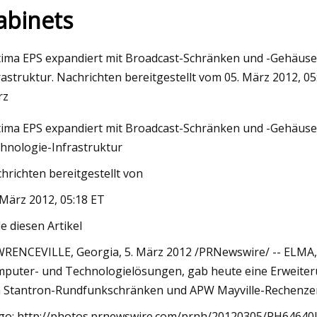
abinets
023
ima EPS expandiert mit Broadcast-Schränken und -Gehäuse
hritte mit Aluminium-
rastruktur. Nachrichten bereitgestellt vom 05. März 2012, 0
ressprofilen
rz
ima EPS expandiert mit Broadcast-Schränken und -Gehäuse
hnologie-Infrastruktur
hrichten bereitgestellt von
 März 2012, 05:18 ET
le diesen Artikel
RENCEVILLE, Georgia, 5. März 2012 /PRNewswire/ -- ELMA, 
puter- und Technologielösungen, gab heute eine Erweiter
 Stantron-Rundfunkschränken und APW Mayville-Rechenze
go: http://photos.prnewswire.com/prnh/20120305/PH64640