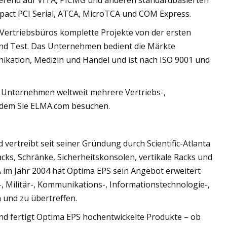
erend auf VITA, PICMG und anderen standardbasierten
pact PCI Serial, ATCA, MicroTCA und COM Express.
Vertriebsbüros komplette Projekte von der ersten
 und Test. Das Unternehmen bedient die Märkte
nikation, Medizin und Handel und ist nach ISO 9001 und
s Unternehmen weltweit mehrere Vertriebs-,
indem Sie ELMA.com besuchen.
 vertreibt seit seiner Gründung durch Scientific-Atlanta
cks, Schränke, Sicherheitskonsolen, vertikale Racks und
m Jahr 2004 hat Optima EPS sein Angebot erweitert
 Militär-, Kommunikations-, Informationstechnologie-,
 und zu übertreffen.
nd fertigt Optima EPS hochentwickelte Produkte – ob