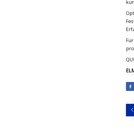
kun
Opt
Fes
Erf
Für
pro
QU
EL