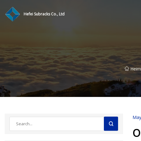
Hefei Subracks Co., Ltd
Heim
May
O