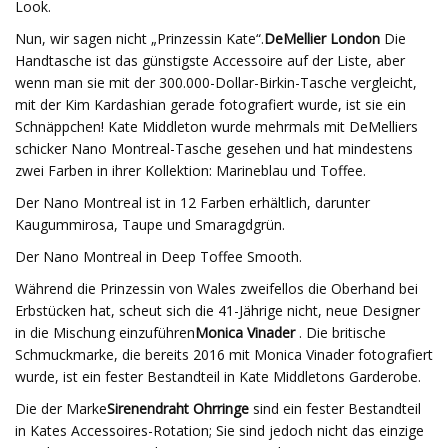
Look.
Nun, wir sagen nicht „Prinzessin Kate“.
DeMellier London
Die
Handtasche ist das günstigste Accessoire auf der Liste, aber
wenn man sie mit der 300.000-Dollar-Birkin-Tasche vergleicht,
mit der Kim Kardashian gerade fotografiert wurde, ist sie ein
Schnäppchen! Kate Middleton wurde mehrmals mit DeMelliers
schicker Nano Montreal-Tasche gesehen und hat mindestens
zwei Farben in ihrer Kollektion: Marineblau und Toffee.
Der Nano Montreal ist in 12 Farben erhältlich, darunter
Kaugummirosa, Taupe und Smaragdgrün.
Der Nano Montreal in Deep Toffee Smooth.
Während die Prinzessin von Wales zweifellos die Oberhand bei
Erbstücken hat, scheut sich die 41-Jährige nicht, neue Designer
in die Mischung einzuführen
Monica Vinader
. Die britische
Schmuckmarke, die bereits 2016 mit Monica Vinader fotografiert
wurde, ist ein fester Bestandteil in Kate Middletons Garderobe.
Die der Marke
Sirenendraht Ohrringe
sind ein fester Bestandteil
in Kates Accessoires-Rotation; Sie sind jedoch nicht das einzige