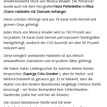
erwähnenswerte Stück von Monica Vinader. Die Prinzessin
wurde auch mit dem fotografiert
Nura Perlenkette
Und
Riva-
Charm-Halskette mit Diamant-Anhänger
.
Diese schicken Ohrringe sind aus 18 Karat Gold-Vermeil und
grünem Onyx gefertigt.
Jedes Stück von Monica Vinader wird zu 100 Prozent aus
recyceltem 18-Karat-Gold-Vermeil und massivem Sterlingsilber
handgefertigt, wodurch der CO2-Ausstoß um über 60 Prozent
reduziert wird.
Diese königlich anerkannte Halskette ist aus ethisch
einwandfreien Diamanten und recyceltem Silber gefertigt.
Wir haben Kates Lieblingsschuh für warmes Wetter bereits
besprochen (
Superga Cotu-Sneaker
), aber ihr Herbst- und
Winterschuhwerk ist genauso gut. Es ist bekannt, dass die
Mutter von drei Kindern Blundstones langlebige Chelsea-Stiefel
bevorzugt – ein fester Bestandteil ihrer Schlechtwetter-
Garderobe (siehe hier und hier als Beweis).
Die Unisex-Blundstone-Stiefel sind mit einer