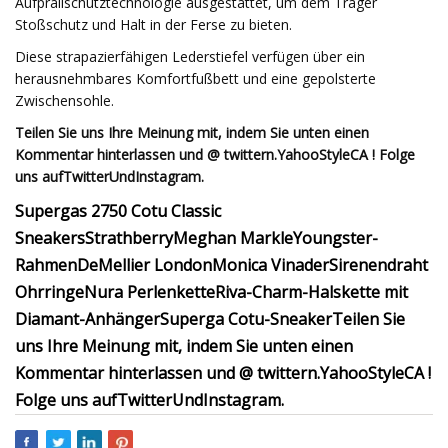
Aufprallschutztechnologie ausgestattet, um dem Träger
Stoßschutz und Halt in der Ferse zu bieten.
Diese strapazierfähigen Lederstiefel verfügen über ein
herausnehmbares Komfortfußbett und eine gepolsterte
Zwischensohle.
Teilen Sie uns Ihre Meinung mit, indem Sie unten einen
Kommentar hinterlassen und @ twittern.
YahooStyleCA
! Folge
uns auf
Twitter
Und
Instagram
.
Supergas 2750 Cotu Classic
Sneakers
Strathberry
Meghan Markle
Youngster-
Rahmen
DeMellier London
Monica Vinader
Sirenendraht
Ohrringe
Nura Perlenkette
Riva-Charm-Halskette mit
Diamant-Anhänger
Superga Cotu-Sneaker
Teilen Sie
uns Ihre Meinung mit, indem Sie unten einen
Kommentar hinterlassen und @ twittern.
YahooStyleCA
!
Folge uns auf
Twitter
Und
Instagram
.